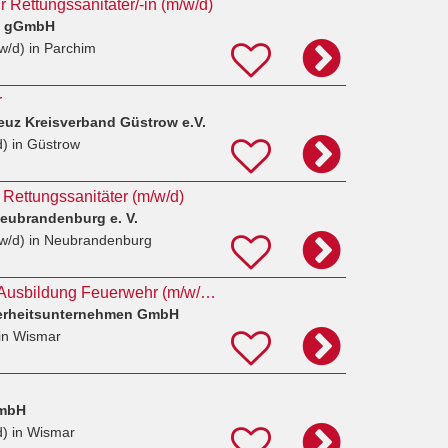
 Rettungssanitäter/-in (m/w/d)
t gGmbH
w/d)
in Parchim
r
euz Kreisverband Güstrow e.V.
d)
in Güstrow
d Rettungssanitäter (m/w/d)
eubrandenburg e. V.
w/d)
in Neubrandenburg
Notfallsanitäter mit Ausbildung Feuerwehr (m/w/d) in Wismar
herheitsunternehmen GmbH
in Wismar
GmbH
d)
in Wismar