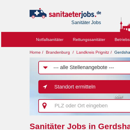
Sanitäter Jobs
Notfallsanitäter
Rettungssanitäter
Betriebs
Home
Brandenburg
Landkreis Prignitz
Gerdsh
Job-
Kategorie
Standort ermitteln
oder
PLZ
oder
Ort
eingeben
Sanitäter Jobs in Gerdsh