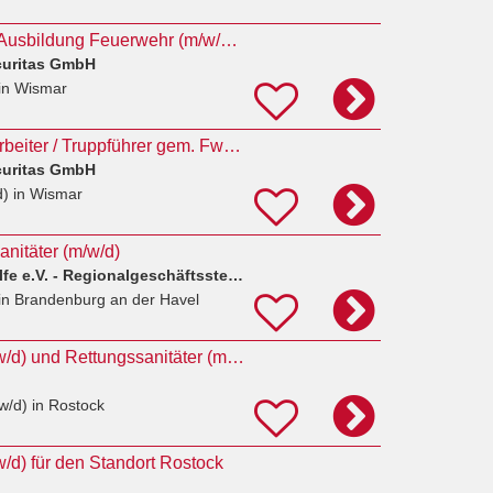
Notfallsanitäter mit Ausbildung Feuerwehr (m/w/d) in Wismar
curitas GmbH
in Wismar
Werkfeuerwehrmitarbeiter / Truppführer gem. FwDV 2 + Notfallsanitäter (m/w/d) in Wismar
curitas GmbH
d)
in Wismar
anitäter (m/w/d)
Johanniter-Unfall-Hilfe e.V. - Regionalgeschäftsstelle Berlin
in Brandenburg an der Havel
Notfallsanitäter (m/w/d) und Rettungssanitäter (m/w/d) für den Standort Rostock
w/d)
in Rostock
/w/d) für den Standort Rostock