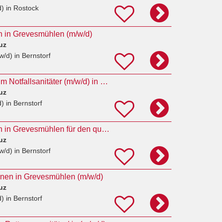
d)
in Rostock
in in Grevesmühlen (m/w/d)
uz
w/d)
in Bernstorf
4 Auszubildende zum Notfallsanitäter (m/w/d) in Vollzeit
uz
d)
in Bernstorf
Rettungssanitäter*in in Grevesmühlen für den qualifizierten Krankentransport (m/w/d)
uz
w/d)
in Bernstorf
innen in Grevesmühlen (m/w/d)
uz
d)
in Bernstorf