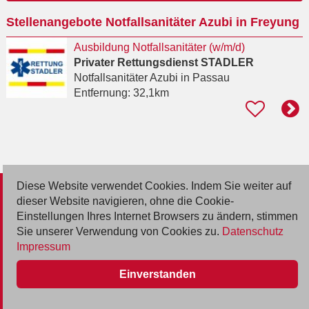
Ort
Stellenangebote Notfallsanitäter Azubi in Freyung
eingeben
Ausbildung Notfallsanitäter (w/m/d)
Privater Rettungsdienst STADLER
Notfallsanitäter Azubi
in Passau
Entfernung:
32,1km
Diese Website verwendet Cookies. Indem Sie weiter auf
© 2026 Deutsche Jobmarkt GmbH
dieser Website navigieren, ohne die Cookie-
Einstellungen Ihres Internet Browsers zu ändern, stimmen
Inserieren
Sie unserer Verwendung von Cookies zu.
Datenschutz
Impressum
Kontakt
Einverstanden
AGB