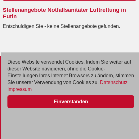
Ort
Stellenangebote Notfallsanitäter Luftrettung in
eingeben
Eutin
Entschuldigen Sie - keine Stellenangebote gefunden.
Diese Website verwendet Cookies. Indem Sie weiter auf
© 2026 Deutsche Jobmarkt GmbH
dieser Website navigieren, ohne die Cookie-
Einstellungen Ihres Internet Browsers zu ändern, stimmen
Inserieren
Sie unserer Verwendung von Cookies zu.
Datenschutz
Impressum
Kontakt
Einverstanden
AGB
Datenschutz
Impressum