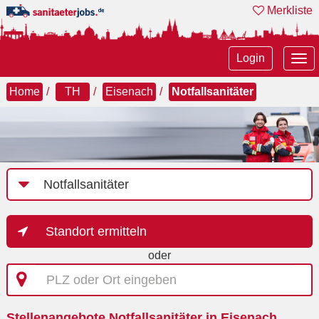
Merkliste
Tog
Login
nav
Home
TH
Eisenach
Notfallsanitäter
Job-
Kategorie
Standort ermitteln
oder
PLZ
oder
Ort
Stellenangebote Notfallsanitäter in Eisenach
eingeben