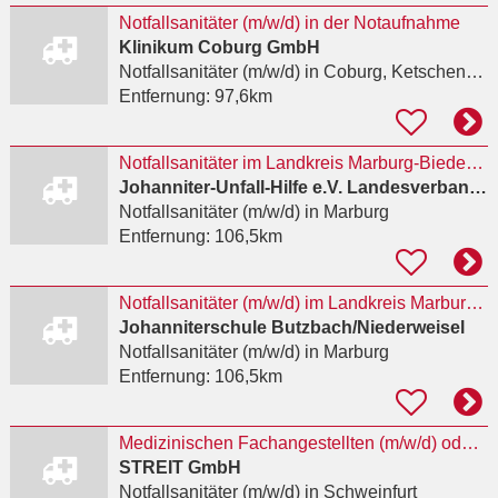
Notfallsanitäter (m/w/d) in der Notaufnahme
Klinikum Coburg GmbH
Notfallsanitäter (m/w/d)
in Coburg, Ketschendorf
Entfernung:
97,6km
Notfallsanitäter im Landkreis Marburg-Biedenkopf mit der Zusatzqualifikation Praxisanleiter (m/w/d)
Johanniter-Unfall-Hilfe e.V. Landesverband Hessen/Rheinland-Pfalz/Saar
Notfallsanitäter (m/w/d)
in Marburg
Entfernung:
106,5km
Notfallsanitäter (m/w/d) im Landkreis Marburg-Biedenkopf
Johanniterschule Butzbach/Niederweisel
Notfallsanitäter (m/w/d)
in Marburg
Entfernung:
106,5km
Medizinischen Fachangestellten (m/w/d) oder Notfallsanitäter (Rettungsassistent) (m/w/d)
STREIT GmbH
Notfallsanitäter (m/w/d)
in Schweinfurt