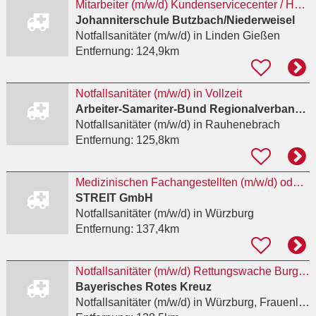
Mitarbeiter (m/w/d) Kundenservicecenter / Hausnotrufzentrale – Schwerpunkt Nacht- und...
Johanniterschule Butzbach/Niederweisel
Notfallsanitäter (m/w/d)
in Linden Gießen
Entfernung:
124,9km
Notfallsanitäter (m/w/d) in Vollzeit
Arbeiter-Samariter-Bund Regionalverband Würzburg-Mainfranken e.V.
Notfallsanitäter (m/w/d)
in Rauhenebrach
Entfernung:
125,8km
Medizinischen Fachangestellten (m/w/d) oder Notfallsanitäter (Rettungsassistent) (m/w/d)
STREIT GmbH
Notfallsanitäter (m/w/d)
in Würzburg
Entfernung:
137,4km
Notfallsanitäter (m/w/d) Rettungswache Burgsinn
Bayerisches Rotes Kreuz
Notfallsanitäter (m/w/d)
in Würzburg, Frauenland