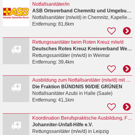
Notfallsanitäter/in
ASB Ortsverband Chemnitz und Umgebung e. V.
Notfallsanitäter (m/w/d)
in Chemnitz, Kapellenberg
Entfernung:
81,6km
Rettungssanitäter beim Roten Kreuz m/w/d
Deutsches Rotes Kreuz Kreisverband Weimar e.V.
Rettungssanitäter (m/w/d)
in Weimar
Entfernung:
39,4km
Ausbildung zum Notfallsanitäter (m/w/d) mit anschließender beamtenrechtlicher Laufbahnausbildung
Die Fraktion BÜNDNIS 90/DIE GRÜNEN
Notfallsanitäter Azubi
in Halle (Saale)
Entfernung:
41,1km
Koordination Berufspraktische Ausbildung, Fachbereich Rettungsdienst & Katastrophenschutz am...
Johanniter-Unfall-Hilfe e.V.
Rettungssanitäter (m/w/d)
in Leipzig