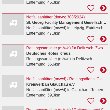
Entfernung:
45,3km
Notfallsanitäter (d/m/w; 308/2024)
St. Georg Facility Management Gesellschaft mbH
Notfallsanitäter (m/w/d)
in Leipzig, Eutritzsch
Entfernung:
47,3km
Rettungssanitäter (m/w/d) für Delitzsch, Zwochau und Bad Düben
Deutsches Rotes Kreuz
Rettungssanitäter (m/w/d)
in Delitzsch
Entfernung:
56,6km
Notfallsanitäter (m/w/d) / Rettungsdienst Glauchau
Kreisverban Glauchau e.V
Notfallsanitäter (m/w/d)
in Glauchau, Rothenbach
Entfernung:
59,3km
Rettungssanitäter (m/w/d) / Rettungsdienst Glauchau