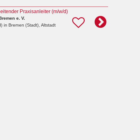
 leitender Praxisanleiter (m/w/d)
remen e. V.
d)
in Bremen (Stadt), Altstadt