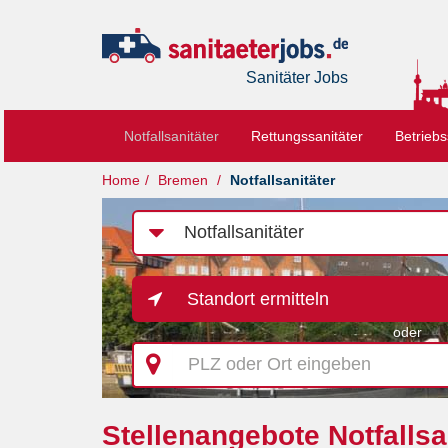
Sanitäter Jobs
Notfallsanitäter
Rettungssanitäter
Betriebs
Home
Bremen
Notfallsanitäter
Job-
Kategorie
Standort ermitteln
oder
PLZ
oder
Ort
eingeben
Stellenangebote Notfallsa