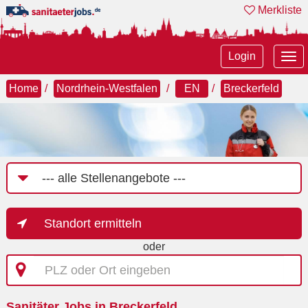
Merkliste
Tog
Login
nav
Home
Nordrhein-Westfalen
EN
Breckerfeld
Job-
Kategorie
Standort ermitteln
oder
PLZ
oder
Ort
Sanitäter Jobs in Breckerfeld
eingeben