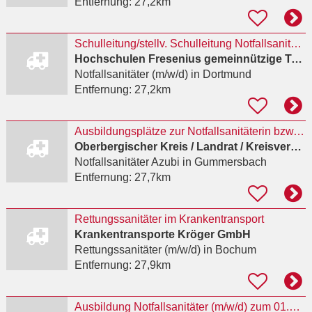
Entfernung:
27,2km
Schulleitung/stellv. Schulleitung NotfallsanitäterIn mit Praxisanleiter(m/w/d)
Hochschulen Fresenius gemeinnützige Trägerges. mbH
Notfallsanitäter (m/w/d)
in Dortmund
Entfernung:
27,2km
Ausbildungsplätze zur Notfallsanitäterin bzw. zum Notfallsanitäter (m/w/d) zum 01.10.2027
Oberbergischer Kreis / Landrat / Kreisverwaltung
Notfallsanitäter Azubi
in Gummersbach
Entfernung:
27,7km
Rettungssanitäter im Krankentransport
Krankentransporte Kröger GmbH
Rettungssanitäter (m/w/d)
in Bochum
Entfernung:
27,9km
Ausbildung Notfallsanitäter (m/w/d) zum 01.03.2027