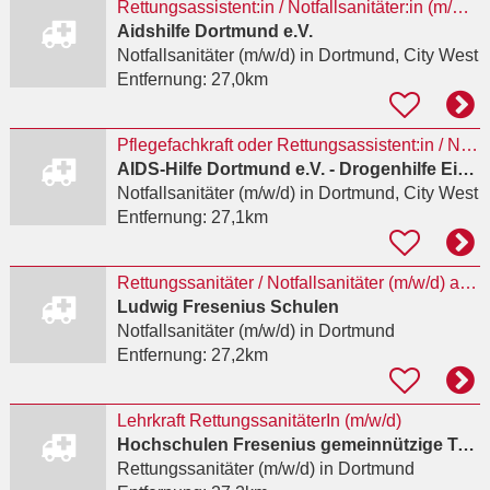
Rettungsassistent:in / Notfallsanitäter:in (m/w/d) für die Drogenhilfeeinrichtung kick in Teilzeit
Aidshilfe Dortmund e.V.
Notfallsanitäter (m/w/d)
in Dortmund, City West
Entfernung:
27,0km
Pflegefachkraft oder Rettungsassistent:in / Notfallsanitäter:in (m/w/d) für Teamleitung
AIDS-Hilfe Dortmund e.V. - Drogenhilfe Einrichtung Kick
Notfallsanitäter (m/w/d)
in Dortmund, City West
Entfernung:
27,1km
Rettungssanitäter / Notfallsanitäter (m/w/d) als Lehrkraft
Ludwig Fresenius Schulen
Notfallsanitäter (m/w/d)
in Dortmund
Entfernung:
27,2km
Lehrkraft RettungssanitäterIn (m/w/d)
Hochschulen Fresenius gemeinnützige Trägerges. mbH
Rettungssanitäter (m/w/d)
in Dortmund