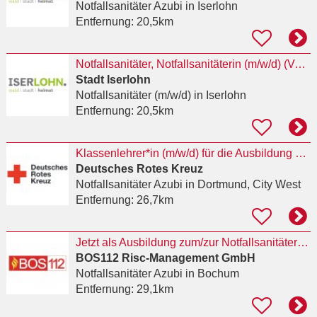
Notfallsanitäter Azubi
in Iserlohn
Entfernung:
20,5km
Notfallsanitäter, Notfallsanitäterin (m/w/d) (Vollzeit bzw. Teilzeit, unbefristet)
Stadt Iserlohn
Notfallsanitäter (m/w/d)
in Iserlohn
Entfernung:
20,5km
Klassenlehrer*in (m/w/d) für die Ausbildung von Notfallsanitäter*innen
Deutsches Rotes Kreuz
Notfallsanitäter Azubi
in Dortmund, City West
Entfernung:
26,7km
Jetzt als Ausbildung zum/zur Notfallsanitäter:in (Vollzeit) in 44787 Bochum bewerben
BOS112 Risc-Management GmbH
Notfallsanitäter Azubi
in Bochum
Entfernung:
29,1km