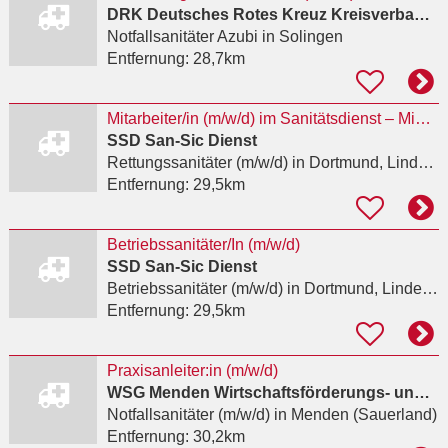
DRK Deutsches Rotes Kreuz Kreisverband Solingen e. V.
Notfallsanitäter Azubi
in Solingen
Entfernung:
28,7km
Mitarbeiter/in (m/w/d) im Sanitätsdienst – Minijob, Midijob, Teilzeit oder Vollzeit
SSD San-Sic Dienst
Rettungssanitäter (m/w/d)
in Dortmund, Lindenhorst
Entfernung:
29,5km
Betriebssanitäter/In (m/w/d)
SSD San-Sic Dienst
Betriebssanitäter (m/w/d)
in Dortmund, Lindenhorst
Entfernung:
29,5km
Praxisanleiter:in (m/w/d)
WSG Menden Wirtschaftsförderungs- und Stadtentwicklungsgesellschaft Menden GmbH
Notfallsanitäter (m/w/d)
in Menden (Sauerland)
Entfernung:
30,2km