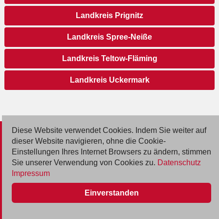
Landkreis Prignitz
Landkreis Spree-Neiße
Landkreis Teltow-Fläming
Landkreis Uckermark
Diese Website verwendet Cookies. Indem Sie weiter auf
© 2026 Deutsche Jobmarkt GmbH
dieser Website navigieren, ohne die Cookie-
Einstellungen Ihres Internet Browsers zu ändern, stimmen
Inserieren
Sie unserer Verwendung von Cookies zu.
Datenschutz
Impressum
Kontakt
Einverstanden
AGB
Datenschutz