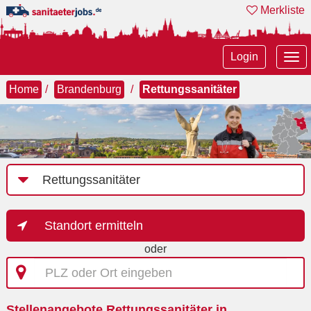
Merkliste
Tog
Login
nav
Home
Brandenburg
Rettungssanitäter
Job-
Kategorie
Standort ermitteln
oder
PLZ
oder
Ort
Stellenangebote Rettungssanitäter in
eingeben