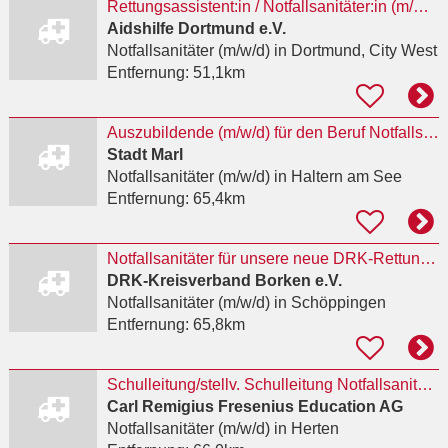
Rettungsassistent:in / Notfallsanitäter:in (m/w/d) für die Drogenhilfeeinrichtung kick in Teilzeit
Aidshilfe Dortmund e.V.
Notfallsanitäter (m/w/d)
in Dortmund, City West
Entfernung:
51,1km
Auszubildende (m/w/d) für den Beruf Notfallsanitäter*in
Stadt Marl
Notfallsanitäter (m/w/d)
in Haltern am See
Entfernung:
65,4km
Notfallsanitäter für unsere neue DRK-Rettungswache Schöppingen (m/w/d)
DRK-Kreisverband Borken e.V.
Notfallsanitäter (m/w/d)
in Schöppingen
Entfernung:
65,8km
Schulleitung/stellv. Schulleitung NotfallsanitäterIn mit Praxisanleiter(m/w/d)
Carl Remigius Fresenius Education AG
Notfallsanitäter (m/w/d)
in Herten