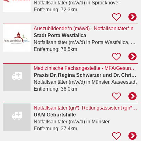
Notfallsanitäter (m/w/d)
in Sprockhövel
Entfernung:
72,3km
Auszubildende*n (m/w/d) - Notfallsanitäter*in
Stadt Porta Westfalica
Notfallsanitäter (m/w/d)
in Porta Westfalica, Hausberge
Entfernung:
78,5km
Medizinische Fachangestellte - MFA/Gesundheits- und Krankenpfleger -GuKP/Notfallsanitäter - NotSan
Praxis Dr. Regina Schwarzer und Dr. Christina Köbbing
Notfallsanitäter (m/w/d)
in Münster, Aaseestadt
Entfernung:
36,0km
Notfallsanitäter (gn*), Rettungsassistent (gn*), Rettungssanitäter (gn*) oder Rettungshelfer (gn*)
UKM Geburtshilfe
Notfallsanitäter (m/w/d)
in Münster
Entfernung:
37,4km