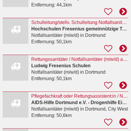
Entfernung:
44,1km
Schulleitung/stellv. Schulleitung NotfallsanitäterIn mit Praxisanleiter(m/w/d)
Hochschulen Fresenius gemeinnützige Trägerges. mbH
Notfallsanitäter (m/w/d)
in Dortmund
Entfernung:
50,1km
Rettungssanitäter / Notfallsanitäter (m/w/d) als Lehrkraft
Ludwig Fresenius Schulen
Notfallsanitäter (m/w/d)
in Dortmund
Entfernung:
50,1km
Pflegefachkraft oder Rettungsassistent:in / Notfallsanitäter:in (m/w/d) für Teamleitung
AIDS-Hilfe Dortmund e.V. - Drogenhilfe Einrichtung Kick
Notfallsanitäter (m/w/d)
in Dortmund, City West
Entfernung:
50,6km