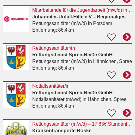
Mitarbeitende für die Jugendarbeit (m/w/d) in Voll- oder Teilzeit
Johanniter-Unfall-Hilfe e.V. - Regionalgeschäftsstelle Berlin
Rettungssanitäter (m/w/d)
in Potsdam
Entfernung:
86,4km
Rettungssanitäter/in
Rettungsdienst Spree-Neiße GmbH
Rettungssanitäter (m/w/d)
in Hähnichen, Spree
Entfernung:
86,4km
Notfallsanitäter/in
Rettungsdienst Spree-Neiße GmbH
Notfallsanitäter (m/w/d)
in Hähnichen, Spree
Entfernung:
86,4km
Rettungssanitäter (m/w/d) – 17,83€ Stundenlohn + Zulagen + VP – Standorte Falkensee & Berlin
Krankentransporte Roske