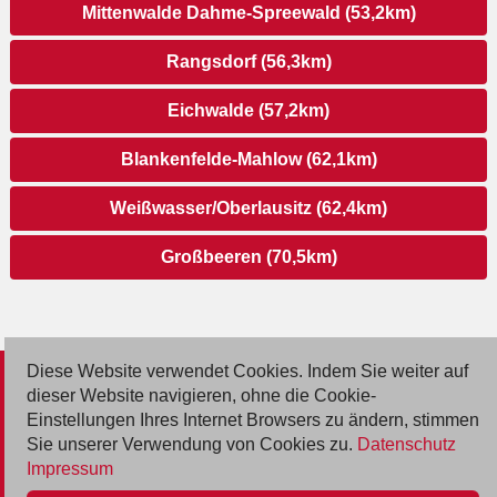
Mittenwalde Dahme-Spreewald (53,2km)
Rangsdorf (56,3km)
Eichwalde (57,2km)
Blankenfelde-Mahlow (62,1km)
Weißwasser/Oberlausitz (62,4km)
Großbeeren (70,5km)
Diese Website verwendet Cookies. Indem Sie weiter auf
© 2026 Deutsche Jobmarkt GmbH
dieser Website navigieren, ohne die Cookie-
Einstellungen Ihres Internet Browsers zu ändern, stimmen
Inserieren
Sie unserer Verwendung von Cookies zu.
Datenschutz
Impressum
Kontakt