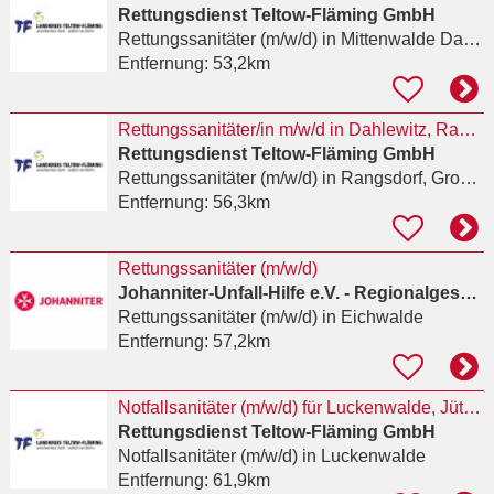
Rettungsdienst Teltow-Fläming GmbH
Rettungssanitäter (m/w/d)
in Mittenwalde Dahme-Spreewald
Entfernung:
53,2km
Rettungssanitäter/in m/w/d in Dahlewitz, Rangsdorf und Zossen gesucht
Rettungsdienst Teltow-Fläming GmbH
Rettungssanitäter (m/w/d)
in Rangsdorf, Groß Machnow
Entfernung:
56,3km
Rettungssanitäter (m/w/d)
Johanniter-Unfall-Hilfe e.V. - Regionalgeschäftsstelle Berlin
Rettungssanitäter (m/w/d)
in Eichwalde
Entfernung:
57,2km
Notfallsanitäter (m/w/d) für Luckenwalde, Jüterbog, Baruth/ Mark, Petkus und Dahme gesucht
Rettungsdienst Teltow-Fläming GmbH
Notfallsanitäter (m/w/d)
in Luckenwalde
Entfernung:
61,9km