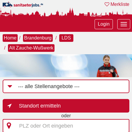
Merkliste
Tog
Login
nav
Home
Brandenburg
LDS
Alt Zauche-Wußwerk
Job-
Kategorie
Standort ermitteln
oder
PLZ
oder