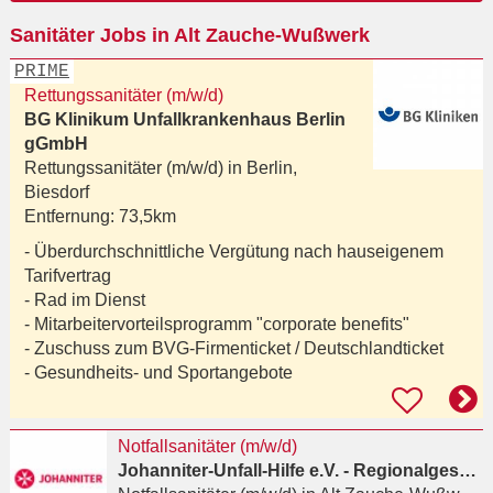
Ort
Sanitäter Jobs in Alt Zauche-Wußwerk
eingeben
PRIME
Rettungssanitäter (m/w/d)
BG Klinikum Unfallkrankenhaus Berlin
gGmbH
Rettungssanitäter (m/w/d) in
Berlin,
Biesdorf
Entfernung:
73,5km
- Überdurchschnittliche Vergütung nach hauseigenem
Tarifvertrag
- Rad im Dienst
- Mitarbeitervorteilsprogramm "corporate benefits"
- Zuschuss zum BVG-Firmenticket / Deutschlandticket
- Gesundheits- und Sportangebote
Notfallsanitäter (m/w/d)
Johanniter-Unfall-Hilfe e.V. - Regionalgeschäftsstelle Berlin