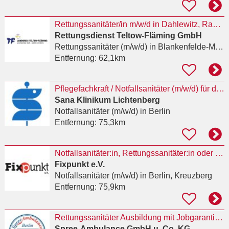
Rettungssanitäter/in m/w/d in Dahlewitz, Rangsdorf und Zossen gesucht
Rettungsdienst Teltow-Fläming GmbH
Rettungssanitäter (m/w/d)
in Blankenfelde-Mahlow
Entfernung:
62,1km
Pflegefachkraft / Notfallsanitäter (m/w/d) für die Rettungsstelle
Sana Klinikum Lichtenberg
Notfallsanitäter (m/w/d)
in Berlin
Entfernung:
75,3km
Notfallsanitäter:in, Rettungssanitäter:in oder ähnliche Qualifikation für das
Fixpunkt e.V.
Notfallsanitäter (m/w/d)
in Berlin, Kreuzberg
Entfernung:
75,9km
Rettungssanitäter Ausbildung mit Jobgarantie in 3 Monaten
Spree-Ambulance GmbH u. Co. KG