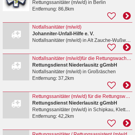
Rettungssanitäter (m/w/d)
in Berlin
Entfernung:
86,8km
Notfallsanitäter (m/w/d)
Johanniter-Unfall-Hilfe e. V.
Notfallsanitäter (m/w/d)
in Alt Zauche-Wußwerk
Notfallsanitäter (m/w/d)für die Rettungswache Calau
Rettungsdienst Niederlausitz gGmbH
Notfallsanitäter (m/w/d)
in Großräschen
Entfernung:
37,2km
Rettungssanitäter (m/w/d) für die Rettungswache Großräschen
Rettungsdienst Niederlausitz gGmbH
Rettungssanitäter (m/w/d)
in Schipkau, Klettwitz
Entfernung:
42,2km
Rettungssanitäter / Rettungsassistent (m/w/d) – Krankentransport Gorris GmbH (Berlin)