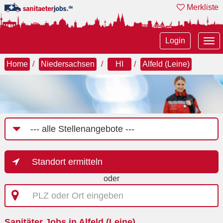
Merkliste
Tog
Login
nav
Home
Niedersachsen
HI
Alfeld (Leine)
Job-
Kategorie
Standort ermitteln
oder
PLZ
oder
Ort
Sanitäter Jobs in Alfeld (Leine)
eingeben