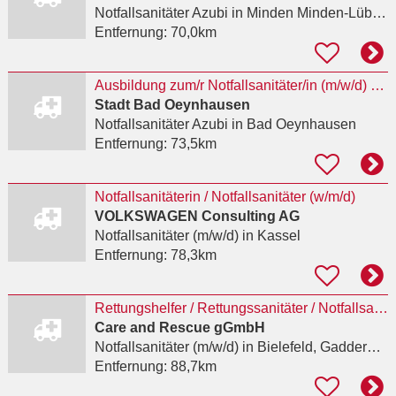
Notfallsanitäter Azubi
in Minden Minden-Lübbecke
Entfernung:
70,0km
Ausbildung zum/r Notfallsanitäter/in (m/w/d) zum 01.08.2027
Stadt Bad Oeynhausen
Notfallsanitäter Azubi
in Bad Oeynhausen
Entfernung:
73,5km
Notfallsanitäterin / Notfallsanitäter (w/m/d)
VOLKSWAGEN Consulting AG
Notfallsanitäter (m/w/d)
in Kassel
Entfernung:
78,3km
Rettungshelfer / Rettungssanitäter / Notfallsanitäter (m/w/d) im Sanitätsdienst
Care and Rescue gGmbH
Notfallsanitäter (m/w/d)
in Bielefeld, Gadderbaum
Entfernung:
88,7km