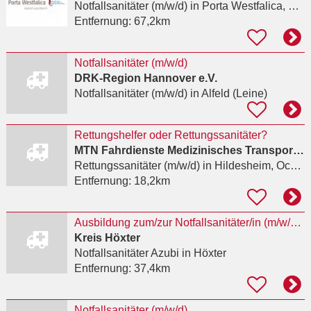
Notfallsanitäter (m/w/d)
in Porta Westfalica, Hausberge
Entfernung:
67,2km
Notfallsanitäter (m/w/d)
DRK-Region Hannover e.V.
Notfallsanitäter (m/w/d)
in Alfeld (Leine)
Rettungshelfer oder Rettungssanitäter?
MTN Fahrdienste Medizinisches Transportmanagement Niedersachsen Eicke Rojahn e.K.
Rettungssanitäter (m/w/d)
in Hildesheim, Ochtersum
Entfernung:
18,2km
Ausbildung zum/zur Notfallsanitäter/in (m/w/d) 2027
Kreis Höxter
Notfallsanitäter Azubi
in Höxter
Entfernung:
37,4km
Notfallsanitäter (m/w/d)