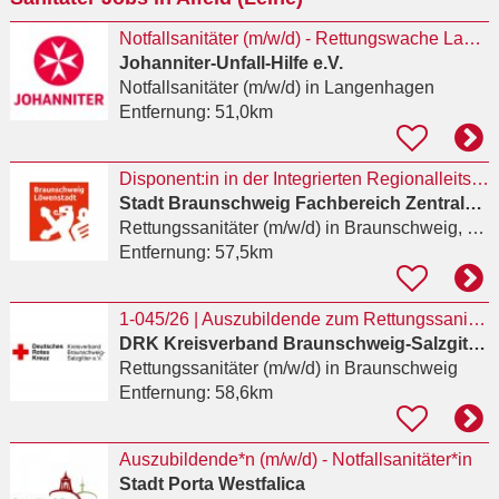
Notfallsanitäter (m/w/d) - Rettungswache Langenhagen
Johanniter-Unfall-Hilfe e.V.
Notfallsanitäter (m/w/d)
in Langenhagen
Entfernung:
51,0km
Disponent:in in der Integrierten Regionalleitstelle Braunschweig / Peine
Stadt Braunschweig Fachbereich Zentrale Dienste
Rettungssanitäter (m/w/d)
in Braunschweig, Zentrum
Entfernung:
57,5km
1-045/26 | Auszubildende zum Rettungssanitäter (m/w/d)
DRK Kreisverband Braunschweig-Salzgitter e.V.
Rettungssanitäter (m/w/d)
in Braunschweig
Entfernung:
58,6km
Auszubildende*n (m/w/d) - Notfallsanitäter*in
Stadt Porta Westfalica