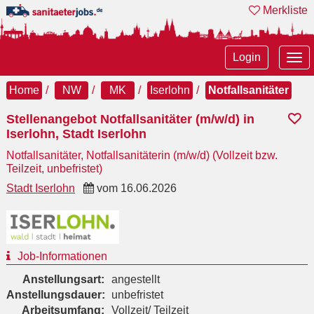
Merkliste
Tog
Login
nav
Home
NW
MK
Iserlohn
Notfallsanitäter
Stellenangebot Notfallsanitäter (m/w/d) in
Iserlohn, Stadt Iserlohn
Notfallsanitäter, Notfallsanitäterin (m/w/d) (Vollzeit bzw.
Teilzeit, unbefristet)
Stadt Iserlohn
vom
16.06.2026
Job-Informationen
Anstellungsart:
angestellt
Anstellungsdauer:
unbefristet
Arbeitsumfang:
Vollzeit/ Teilzeit